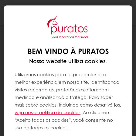
Togg
navi
NOTÍCIAS
PROJETO DE RESPONSABILIDADE
BEM VINDO À PURATOS
SOCIAL DA PURATOS CAPACITA
JOVENS PARA O MERCADO DA
Nosso website utiliza cookies.
PANIFICAÇÃO
Utilizamos cookies para te proporcionar a
melhor experiência em nosso site, identificando
visitas recorrentes, preferências e também
medindo e analisando o tráfego. Para saber
mais sobre cookies, incluindo como desativá-los,
veja nossa política de cookies
. Ao clicar em
“Aceito todos os cookies”, você consente no
uso de todos os cookies.