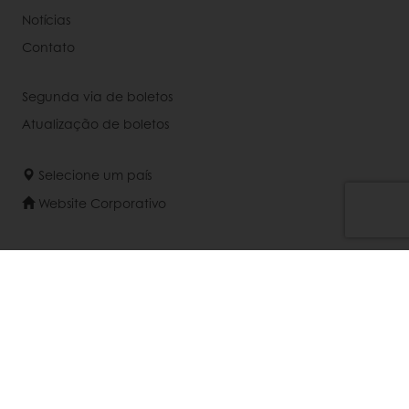
Notícias
Contato
Segunda via de boletos
Atualização de boletos
Selecione um país
Website Corporativo
+55 11 5039 1819
Faleconosco@puratos.com