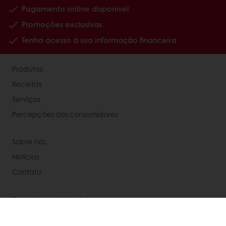
Pagamento online disponível
Promoções exclusivas
Tenha acesso à sua informação financeira
Produtos
Receitas
Serviços
Percepções dos consumidores
Sobre nós
Notícias
Contato
Segunda via de boletos
Atualização de boletos