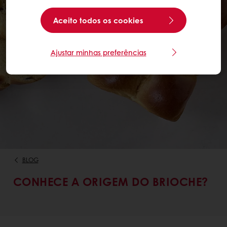
Aceito todos os cookies
Ajustar minhas preferências
BLOG
CONHECE A ORIGEM DO BRIOCHE?