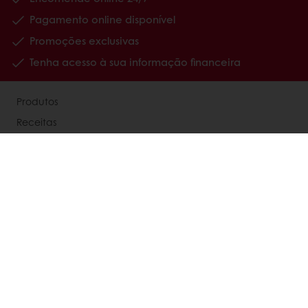
Pagamento online disponível
Promoções exclusivas
Tenha acesso à sua informação financeira
Produtos
Receitas
Serviços
Percepções dos consumidores
Sobre nós
Notícias
Contato
Segunda via de boletos
Atualização de boletos