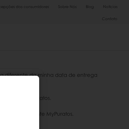
cepções dos consumidores
Sobre Nós
Blog
Notícias
Contato
ta diferente da minha data de entrega
a você no MyPuratos.
seu representante MyPuratos.