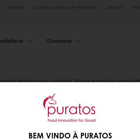
Receitas
Comprar online com MyPuratos
Serviços
Per
onfeitaria
Chocolate
uando finalizo meu pedido. Posso escolher uma da
terado, mesmo que várias datas sejam oferecidas 
de entrega, não hesite em entrar em contato com 
BEM VINDO À PURATOS