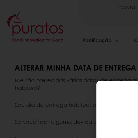
Produtos
Panificação
C
ALTERAR MINHA DATA DE ENTREGA
Me são oferecidas várias datas de entrega q
habitual?
Seu dia de entrega habitual permanece inal
Se você tiver alguma dúvida sobre sua data 