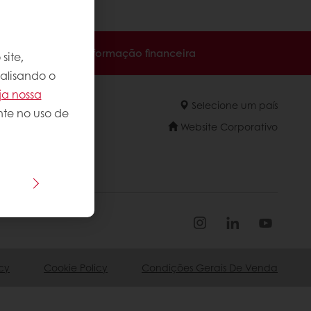
e feriados.
ha acesso à sua informação financeira
site,
nalisando o
ja nossa
Selecione um país
nte no uso de
Website Corporativo
cy
Cookie Policy
Condições Gerais De Venda