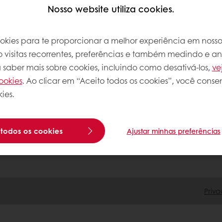
o quando houver mudanças, especialmente durant
Nosso website utiliza cookies.
mento online disponível
Promoções exclusivas
Ten
ookies para te proporcionar a melhor experiência em nosso 
o visitas recorrentes, preferências e também medindo e a
a saber mais sobre cookies, incluindo como desativá-los,
ve
Segunda via de boletos
ookies
. Ao clicar em “Aceito todos os cookies”, você conse
Atualização de boletos
ies.
 todos os cookies
Ajustar minhas preferências
Priva