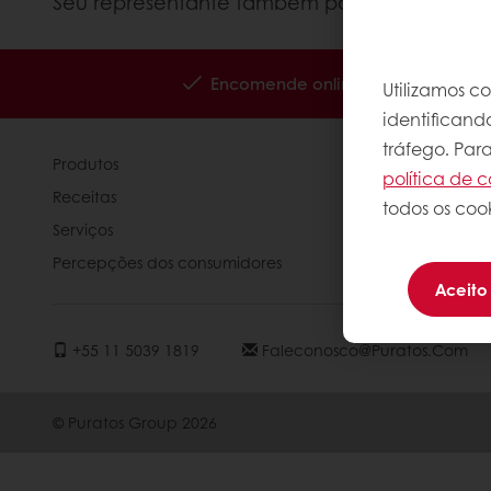
Seu representante também poderá informá-l
Encomende online 24/7
Paga
Utilizamos c
identificand
tráfego. Par
Produtos
Sobre nós
política de c
Receitas
Notícias
todos os cook
Serviços
Contato
Percepções dos consumidores
Aceito
+55 11 5039 1819
Faleconosco@puratos.com
© Puratos Group 2026