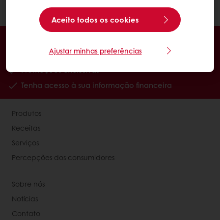
Clique aqui para baixar o
Safari
.
Aceito todos os cookies
Encomende online 24/7
Ajustar minhas preferências
Pagamento online disponível
Promoções exclusivas
Tenha acesso à sua informação financeira
Produtos
Receitas
Serviços
Percepções dos consumidores
Sobre nós
Notícias
Contato