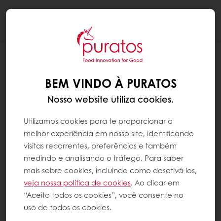
Togg
navi
O MYPURATOS FUNCIONA EM TODOS
OS NAVEGADORES?
BEM VINDO À PURATOS
Para desfrutar de uma experiência de
Nosso website utiliza cookies.
navegação ideal no MyPuratos,
aconselhamos evitar o uso do Internet
Utilizamos cookies para te proporcionar a
Explorer e utilizar outros navegadores como
melhor experiência em nosso site, identificando
Chrome, Firefox ou Safari.
visitas recorrentes, preferências e também
medindo e analisando o tráfego. Para saber
mais sobre cookies, incluindo como desativá-los,
Clique aqui para baixar o
Google Chrome
.
veja nossa política de cookies
. Ao clicar em
“Aceito todos os cookies”, você consente no
Clique aqui para baixar o
Firefox
.
uso de todos os cookies.