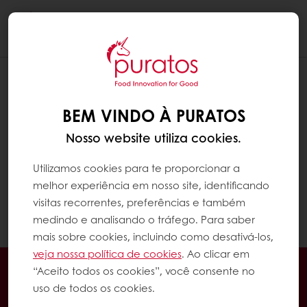
Togg
navi
COMO POSSO ENCONTRAR A FICHA
TÉCNICA DE UM PRODUTO?
BEM VINDO À PURATOS
Para ver as informações técnicas dos
Nosso website utiliza cookies.
produtos, você precisa fazer login primeiro.
Depois vá para a página do produto e clique
Utilizamos cookies para te proporcionar a
em "Documentos" abaixo das imagens do
melhor experiência em nosso site, identificando
produto para baixar e visualizar a ficha
visitas recorrentes, preferências e também
técnica.
medindo e analisando o tráfego. Para saber
mais sobre cookies, incluindo como desativá-los,
veja nossa política de cookies
. Ao clicar em
Encomende online 24/7
“Aceito todos os cookies”, você consente no
Pagamento online disponível
uso de todos os cookies.