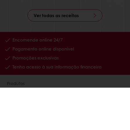
Ver todas as receitas
Encomende online 24/7
Pagamento online disponível
Promoções exclusivas
Tenha acesso à sua informação financeira
Produtos
Receitas
Serviços
Percepções dos consumidores
Sobre nós