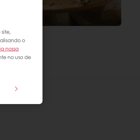
site,
nalisando o
ja nossa
nte no uso de