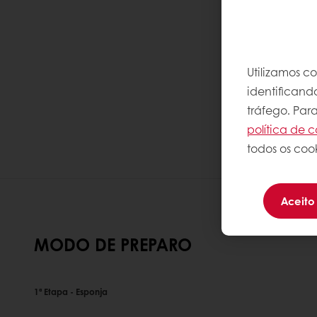
Utilizamos c
identificand
tráfego. Par
política de c
todos os cook
Aceito
MODO DE PREPARO
1ª Etapa - Esponja