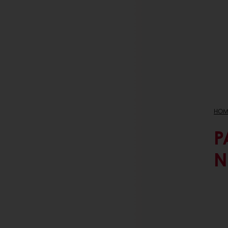
HOM
P
N