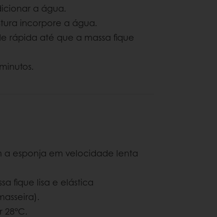
dicionar a água.
stura incorpore a água.
e rápida até que a massa fique
minutos.
m a esponja em velocidade lenta
 fique lisa e elástica
masseira).
 28°C.