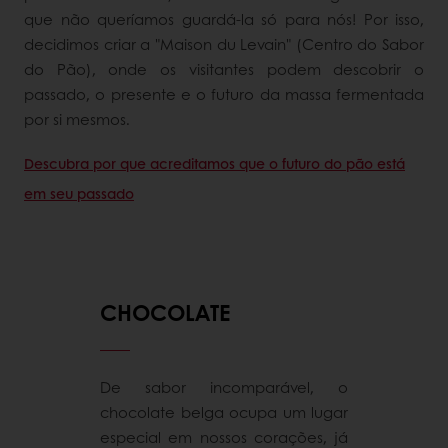
que não queríamos guardá-la só para nós! Por isso,
decidimos criar a "Maison du Levain" (Centro do Sabor
do Pão), onde os visitantes podem descobrir o
passado, o presente e o futuro da massa fermentada
por si mesmos.
Descubra por que acreditamos que o futuro do pão está
em seu passado
CHOCOLATE
De sabor incomparável, o
chocolate belga ocupa um lugar
especial em nossos corações, já