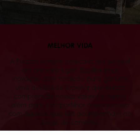
MELHOR VIDA
A Puratos sempre colocará seu pessoal
em primeiro lugar. Equilibramos
inovação com tradição para garantir
uma qualidade superior que nunca
compromete nossos valores e vamos
além para compartilhar nosso sucesso
com aqueles que nos acompanham ao
longo do caminho.