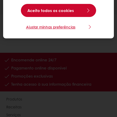
Aceito todos os cookies
Ajustar minhas preferências
Encomende online 24/7
Pagamento online disponível
Promoções exclusivas
Tenha acesso à sua informação financeira
Produtos
Receitas
Serviços