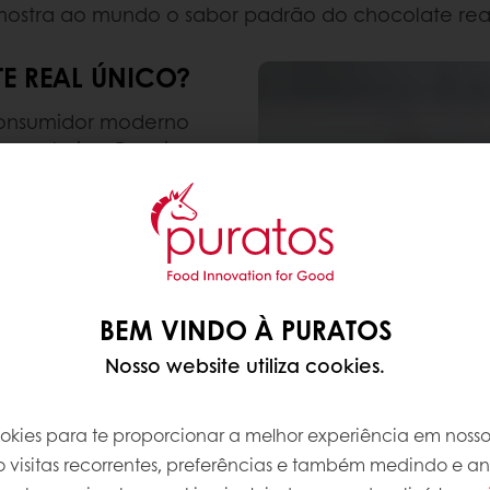
ostra ao mundo o sabor padrão do chocolate rea
E REAL ÚNICO?
 consumidor moderno
exclusiva. Para isso, a
a as preferências de
s. Com essas
 baseados nessas
drões de preferências
te que o
Chocolanté
produto realmente
BEM VINDO À PURATOS
ado, sua textura suave
Nosso website utiliza cookies.
ssidades.
ookies para te proporcionar a melhor experiência em nosso 
o visitas recorrentes, preferências e também medindo e a