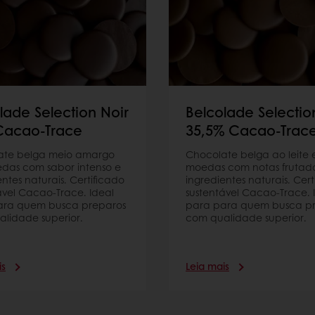
lade Selection Noir
Belcolade Selection
Cacao-Trace
35,5% Cacao-Trac
ate belga meio amargo
Chocolate belga ao leite
das com sabor intenso e
moedas com notas frutad
entes naturais. Certificado
ingredientes naturais. Cert
ável Cacao-Trace. Ideal
sustentável Cacao-Trace. 
ara quem busca preparos
para para quem busca p
lidade superior.
com qualidade superior.
is
Leia mais