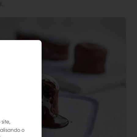
l.
site,
nalisando o