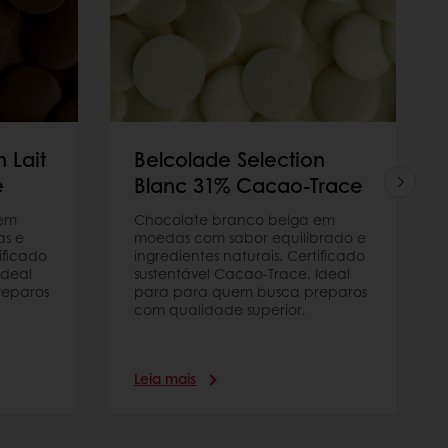
 Lait
Belcolade Selection
e
Blanc 31% Cacao-Trace
 em
Chocolate branco belga em
as e
moedas com sabor equilibrado e
ificado
ingredientes naturais. Certificado
Ideal
sustentável Cacao-Trace. Ideal
reparos
para para quem busca preparos
com qualidade superior.
Leia mais