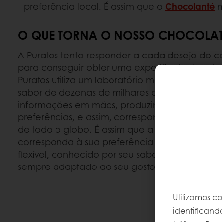
preferência local. É assim que o
Chocolanté
m
O QUE TORNA O NOSSO CHOCOLAT
A Puratos tenta responder a cada desejo do
para conseguir obter uma experiência de sabor 
Puratos utiliza um laboratório móvel que analis
sabor de dezenas de milhares de consumidore
informações em mãos, produzimos chocolates
preferências, e assim, correspondemos aos pa
de todo o globo. É assim que a Puratos garan
corresponda à sua preferência pessoal. É um 
flexível, conhecido por seu sabor rico, sofistic
sempre adaptado ao seu gosto e às suas nece
Utilizamos c
identificand