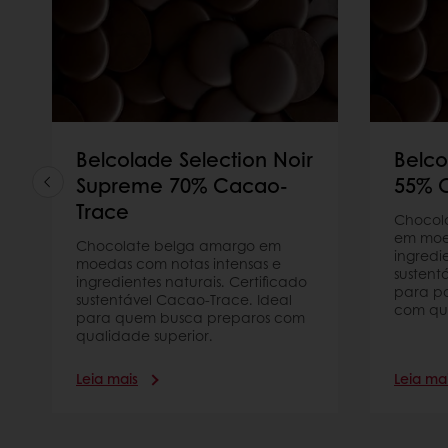
Belcolade Selection Noir
Belco
Supreme 70% Cacao-
55% 
Trace
Chocol
em moe
Chocolate belga amargo em
ingredi
moedas com notas intensas e
sustent
ingredientes naturais. Certificado
para p
sustentável Cacao-Trace. Ideal
com qua
para quem busca preparos com
qualidade superior.
Leia mais
Leia ma