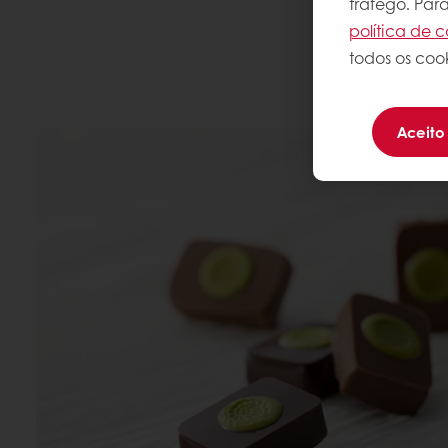
tráfego. Par
política de c
todos os cook
Aceito