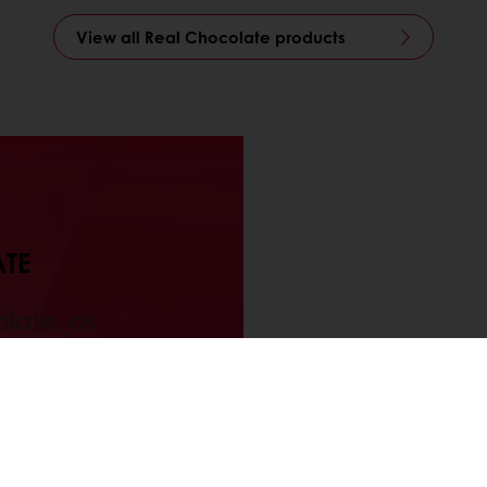
View all Real Chocolate products
TE
late, os
quisam as
dução de
o em que
 produtos,