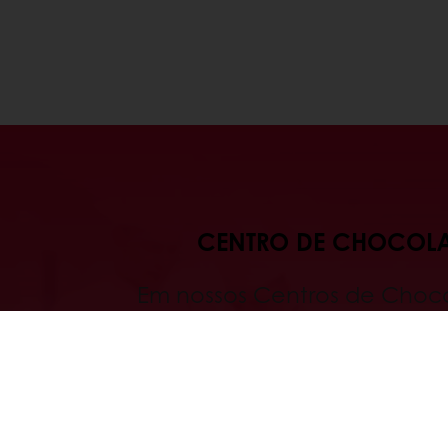
CENTRO DE CHOCOLA
Em nossos Centros de Choco
especialistas da Puratos pes
últimas tendências em pro
chocolate ao mesmo temp
desenvolvem novos conceitos,