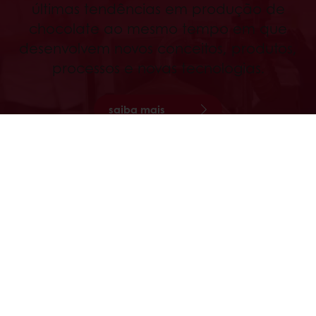
últimas tendências em produção de
chocolate ao mesmo tempo em que
desenvolvem novos conceitos, produtos,
processos e novas tecnologias.
saiba mais
todos os serviços
saiba mais
nossos compromissos