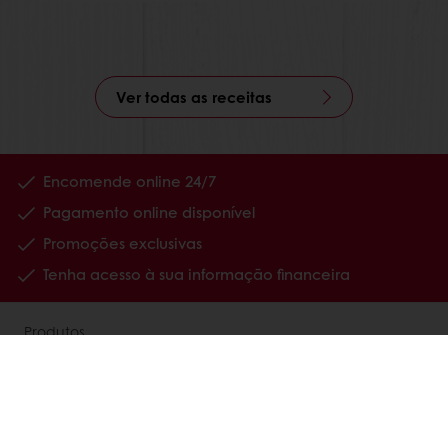
Ver todas as receitas
Encomende online 24/7
Pagamento online disponível
Promoções exclusivas
Tenha acesso à sua informação financeira
Produtos
Receitas
Serviços
Percepções dos consumidores