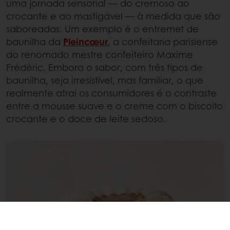
uma jornada sensorial — do cremoso ao
crocante e ao mastigável — à medida que são
saboreadas. Um exemplo é o entremet de
baunilha da
Pleincœur
, a confeitaria parisiense
do renomado mestre confeiteiro Maxime
Frédéric. Embora o sabor, com três tipos de
baunilha, seja irresistível, mas familiar, o que
realmente atrai os consumidores é o contraste
entre a mousse suave e o creme com o biscoito
crocante e o doce de leite sedoso.