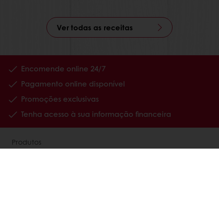
Ver todas as receitas
Encomende online 24/7
Pagamento online disponível
Promoções exclusivas
Tenha acesso à sua informação financeira
Produtos
Receitas
Serviços
Percepções dos consumidores
Sobre nós