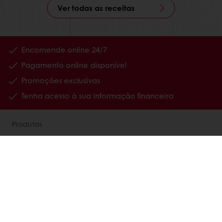
Ver todas as receitas
Encomende online 24/7
Pagamento online disponível
Promoções exclusivas
Tenha acesso à sua informação financeira
Produtos
Receitas
Serviços
Percepções dos consumidores
Sobre nós
Notícias