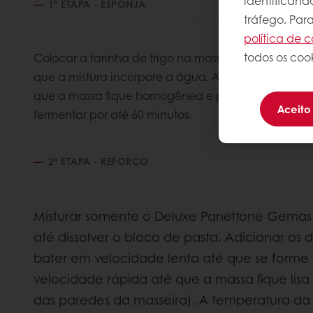
identificand
1ª ETAPA - ESPONJA
tráfego. Par
política de c
todos os cook
Colocar a farinha de trigo na masseira e adicionar
que a mistura incorpore a água. Adicionar o ferme
que a massa fique homogênea e parcialmente desen
Aceito
fermentar por até 60 minutos.
2ª ETAPA - REFORÇO
Misturar somente o Deluxe Panettone Gemas
até dissolver o bloco de pasta. Adicionar os 
bater em velocidade lenta até que se form
velocidade rápida até que a massa fique lisa
das paredes da masseira). A temperatura da