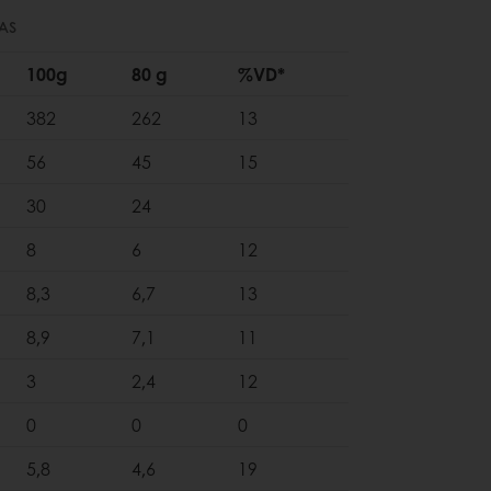
AS
100g
80 g
%VD*
382
262
13
56
45
15
30
24
8
6
12
8,3
6,7
13
8,9
7,1
11
3
2,4
12
0
0
0
5,8
4,6
19