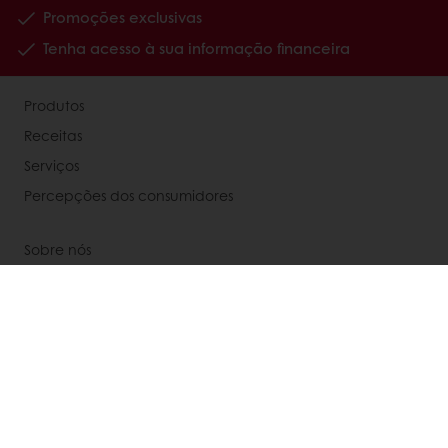
Promoções exclusivas
Tenha acesso à sua informação financeira
Produtos
Receitas
Serviços
Percepções dos consumidores
Sobre nós
Notícias
Contato
Segunda via de boletos
Atualização de boletos