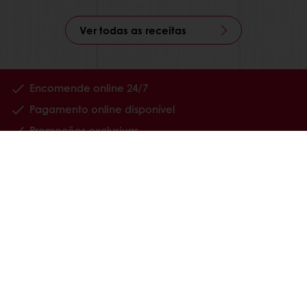
Ver todas as receitas
Encomende online 24/7
Pagamento online disponível
Promoções exclusivas
Tenha acesso à sua informação financeira
Produtos
Receitas
Serviços
Percepções dos consumidores
Sobre nós